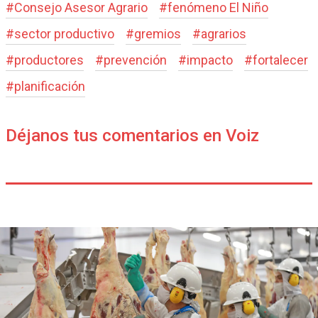
#
Consejo Asesor Agrario
#
fenómeno El Niño
#
sector productivo
#
gremios
#
agrarios
#
productores
#
prevención
#
impacto
#
fortalecer
#
planificación
Déjanos tus comentarios en Voiz