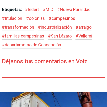
Etiquetas:
#
Indert
#
MIC
#
Nueva Ruralidad
#
titulación
#
colonias
#
campesinos
#
transformación
#
industrialización
#
arraigo
#
familias campesinas
#
San Lázaro
#
Vallemí
#
departametno de Concepción
Déjanos tus comentarios en Voiz