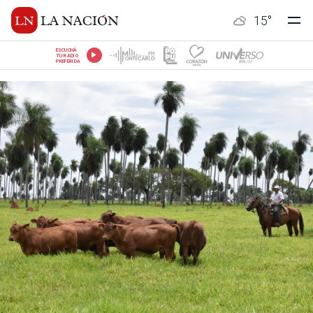
15
°
ESCUCHÁ
TU RADIO
PREFERIDA