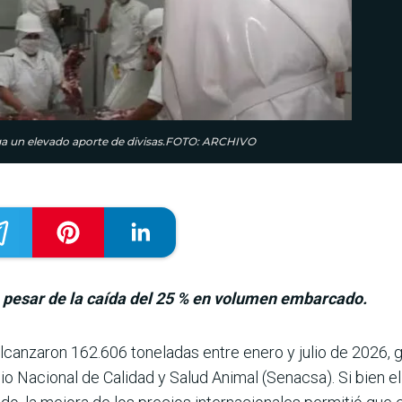
nga un elevado aporte de divisas.FOTO: ARCHIVO
 pesar de la caída del 25 % en volumen embarcado.
lcanzaron 162.606 toneladas entre enero y julio de 2026,
cio Nacio­nal de Calidad y Salud Animal (Senacsa). Si bien