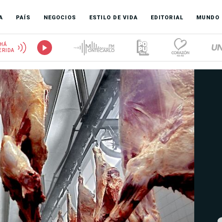
A
PAÍS
NEGOCIOS
ESTILO DE VIDA
EDITORIAL
MUNDO
HÁ
ERIDA