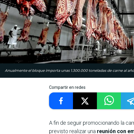
Anualmente el bloque importa unas 1.300.000 toneladas de carne al año
Compartir en redes
A fin de seguir promocionando la ca
previsto realizar una
reunión con em