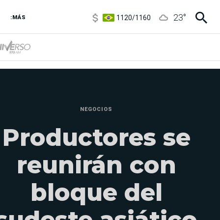
1120
/
1160
23
°
3,6
/
3,9
:MÁS
6850
/
7200
5900
/
5960
NEGOCIOS
Productores se
reunirán con
bloque del
sudeste asiático