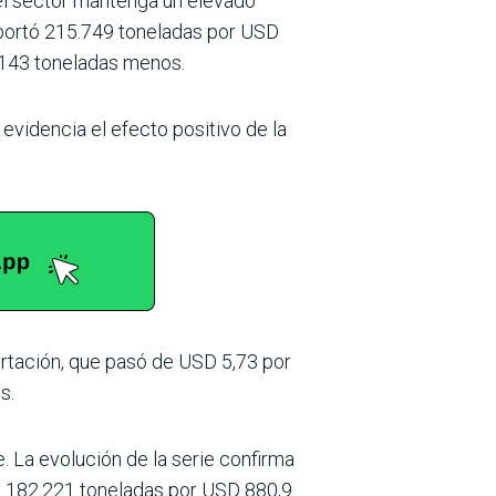
el sector mantenga un ele­vado
xportó 215.749 toneladas por USD
3.143 toneladas menos.
evidencia el efecto positivo de la
ortación, que pasó de USD 5,73 por
s.
 La evolución de la serie confirma
ó 182.221 toneladas por USD 880,9