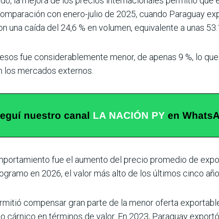
o, la mejora de los pre­cios internacionales permitió que 
n comparación con enero-julio de 2025, cuando Paraguay e
a­ron una caída del 24,6 % en volumen, equivalente a unas 5
resos fue considerable­mente menor, de apenas 9 %, lo que 
en los mercados externos.
comportamiento fue el aumento del precio prome­dio de exp
ogramo en 2026, el valor más alto de los últimos cinco año
mitió compensar gran parte de la menor oferta exportable.
 cár­nico en términos de valor. En 2023, Paraguay export