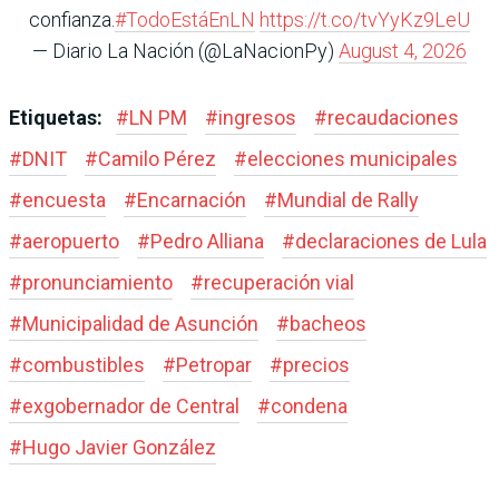
confianza.
#TodoEstáEnLN
https://t.co/tvYyKz9LeU
— Diario La Nación (@LaNacionPy)
August 4, 2026
Etiquetas:
#
LN PM
#
ingresos
#
recaudaciones
#
DNIT
#
Camilo Pérez
#
elecciones municipales
#
encuesta
#
Encarnación
#
Mundial de Rally
#
aeropuerto
#
Pedro Alliana
#
declaraciones de Lula
#
pronunciamiento
#
recuperación vial
#
Municipalidad de Asunción
#
bacheos
#
combustibles
#
Petropar
#
precios
#
exgobernador de Central
#
condena
#
Hugo Javier González