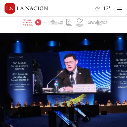
13
°
ESCUCHÁ
TU RADIO
PREFERIDA