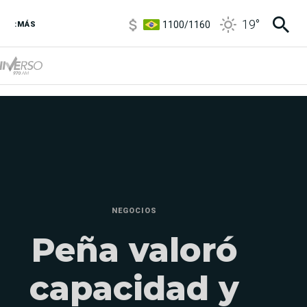
1100
/
1160
19
°
3,8
/
4
:MÁS
6850
/
7200
5900
/
5960
NEGOCIOS
Peña valoró
capacidad y