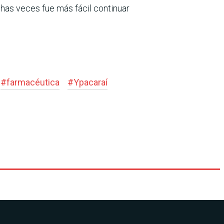
as veces fue más fácil continuar
#
farmacéutica
#
Ypacaraí