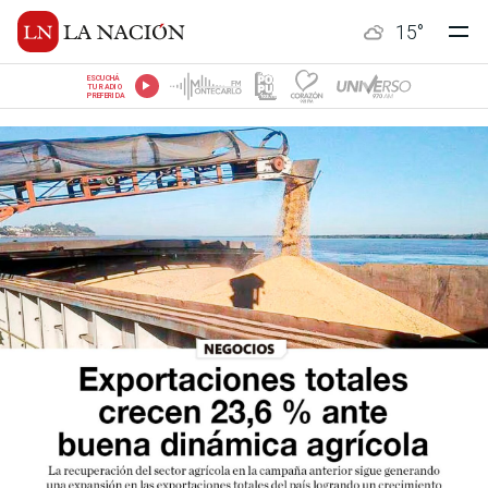
15
°
ESCUCHÁ
TU RADIO
PREFERIDA