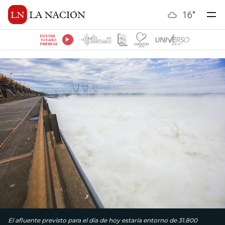
16
°
ESCUCHÁ
TU RADIO
PREFERIDA
El afluente previsto para el día de hoy estaría entorno de 31.800