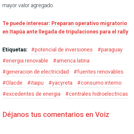
mayor valor agregado.
Te puede interesar: Preparan operativo migratorio
en Itapúa ante llegada de tripulaciones para el rally
Etiquetas:
#
potencial de inversiones
#
paraguay
#
energia renovable
#
america latina
#
generacion de electricidad
#
fuentes renovables
#
Olacde
#
itaipu
#
yacyreta
#
consumo interno
#
excedentes de energia
#
centrales hidroelectricas
Déjanos tus comentarios en Voiz