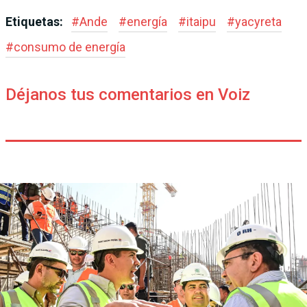
Etiquetas:
#
Ande
#
energía
#
itaipu
#
yacyreta
#
consumo de energía
Déjanos tus comentarios en Voiz