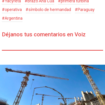
#
Yacyretá
#
brazo Aña Cuá
#
primera turbina
#
operativa
#
símbolo de hermandad
#
Paraguay
#
Argentina
Déjanos tus comentarios en Voiz