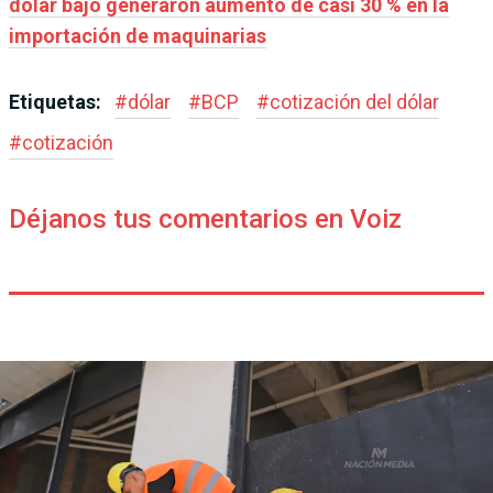
dólar bajo generaron aumento de casi 30 % en la
importación de maquinarias
Etiquetas:
#
dólar
#
BCP
#
cotización del dólar
#
cotización
Déjanos tus comentarios en Voiz