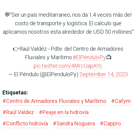
💬"Ser un país meditarraneo, nos da 1.4 veces más del
costo de transporte y logística. El calculo que
aplicamos nosotros esta alrededor de USD 50 millones"
👉Raúl Valdéz - Pdte. del Centro de Armadores
Fluviales y Marítimo.
#ElPénduloPy
📺
pic.twitter.com/4MrcUapAYc
— El Péndulo (@ElPenduloPy)
September 14, 2023
Etiquetas:
#
Centro de Armadores Fluviales y Marítimo
#
Cafym
#
Raúl Valdez
#
Peaje en la hidrovía
#
Conflicto hidrovía
#
Sandra Noguera
#
Cappro