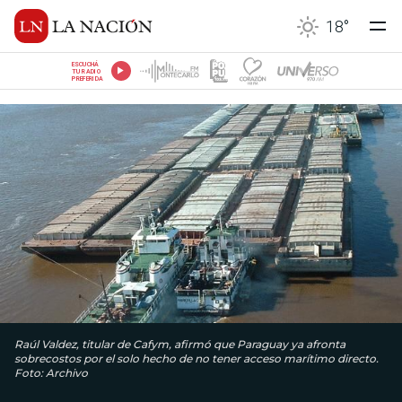
18
°
ESCUCHÁ
TU RADIO
PREFERIDA
Raúl Valdez, titular de Cafym, afirmó que Paraguay ya afronta
sobrecostos por el solo hecho de no tener acceso marítimo directo.
Foto: Archivo