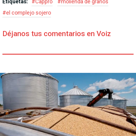
Etiquetas:
#
Cappro
#
molienda de granos
#
el complejo sojero
Déjanos tus comentarios en Voiz