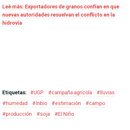
Leé más: Exportadores de granos confían en que
nuevas autoridades resuelvan el conflicto en la
hidrovía
Etiquetas:
#
UGP
#
campaña agrícola
#
lluvias
#
humedad
#
Inbio
#
estimación
#
campo
#
producción
#
soja
#
El Niño