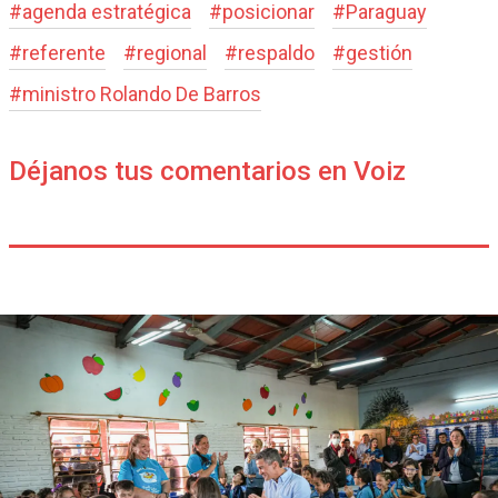
#
agenda estratégica
#
posicionar
#
Paraguay
#
referente
#
regional
#
respaldo
#
gestión
#
ministro Rolando De Barros
Déjanos tus comentarios en Voiz