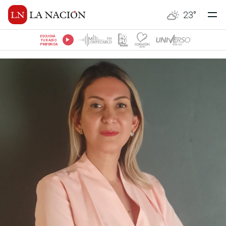
23
°
ESCUCHÁ
TU RADIO
PREFERIDA