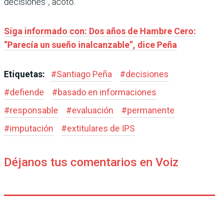
decisiones”, acotó.
Siga informado con: Dos años de Hambre Cero:
“Parecía un sueño inalcanzable”, dice Peña
Etiquetas:
#
Santiago Peña
#
decisiones
#
defiende
#
basado en informaciones
#
responsable
#
evaluación
#
permanente
#
imputación
#
extitulares de IPS
Déjanos tus comentarios en Voiz