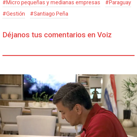
#
Micro pequeñas y medianas empresas
#
Paraguay
#
Gestión
#
Santiago Peña
Déjanos tus comentarios en Voiz