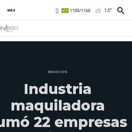
1100
/
1160
14
°
3,8
/
4
:MÁS
6850
/
7200
5900
/
5960
NEGOCIOS
Industria
maquiladora
umó 22 empresas