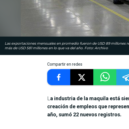
Las exportaciones mensuales en promedio fueron de USD 89 millones res
más de USD 581 millones en lo que va del año. Foto: Archivo
Compartir en redes
L
a industria de la maquila está s
creación de empleos que represe
año, sumó 22 nuevos registros.