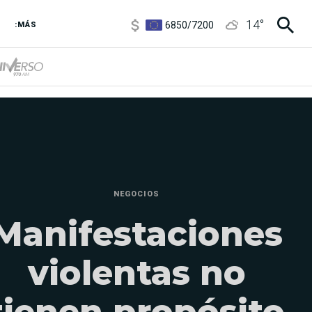
6850
/
7200
14
°
:MÁS
5900
/
5960
NEGOCIOS
Manifestaciones
violentas no