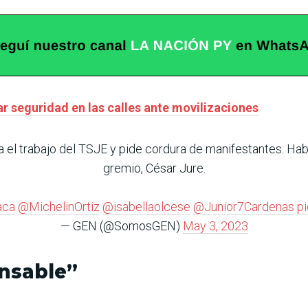
ar seguridad en las calles ante movilizaciones
 el trabajo del TSJE y pide cordura de manifestantes. Habl
gremio, César Jure.
aca
@MichelinOrtiz
@isabellaolcese
@Junior7Cardenas
p
— GEN (@SomosGEN)
May 3, 2023
onsable”