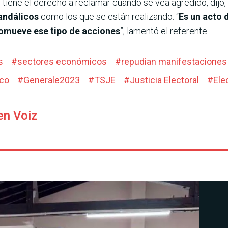
o tiene el derecho a reclamar cuando se vea agredido, dijo,
vandálicos
como los que se están realizando. “
Es un acto 
promueve ese tipo de acciones
”, lamentó el referente.
s
#
sectores económicos
#
repudian manifestaciones 
co
#
Generale2023
#
TSJE
#
Justicia Electoral
#
Ele
en Voiz