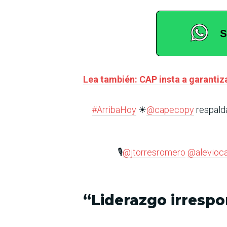
Lea también: CAP insta a garantiz
#ArribaHoy
☀
@capecopy
respalda
🎙
@jtorresromero
@alevioc
“Liderazgo irresp