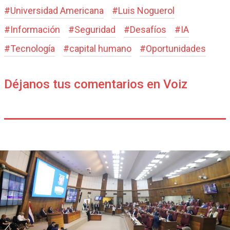
#
Universidad Americana
#
Luis Noguerol
#
Información
#
Seguridad
#
Desafíos
#
IA
#
Tecnología
#
capital humano
#
Oportunidades
Déjanos tus comentarios en Voiz