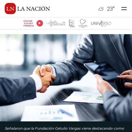
23
°
ESCUCHÁ
TU RADIO
PREFERIDA
Señalaron que la Fundación Getulio Vargas viene destacando como