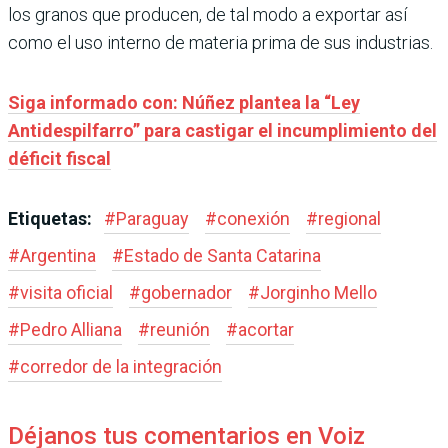
los granos que producen, de tal modo a exportar así
como el uso interno de materia prima de sus industrias.
Siga informado con: Núñez plantea la “Ley
Antidespilfarro” para castigar el incumplimiento del
déficit fiscal
Etiquetas:
#
Paraguay
#
conexión
#
regional
#
Argentina
#
Estado de Santa Catarina
#
visita oficial
#
gobernador
#
Jorginho Mello
#
Pedro Alliana
#
reunión
#
acortar
#
corredor de la integración
Déjanos tus comentarios en Voiz