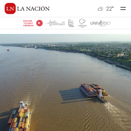
22
°
ESCUCHÁ
TU RADIO
PREFERIDA