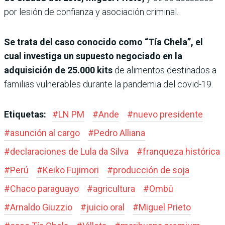
por lesión de confianza y asociación criminal.
Se trata del caso conocido como “Tía Chela”, el
cual investiga un supuesto negociado en la
adquisición de 25.000 kits
de alimentos destinados a
familias vulnerables durante la pandemia del covid-19.
Etiquetas:
#
LN PM
#
Ande
#
nuevo presidente
#
asunción al cargo
#
Pedro Alliana
#
declaraciones de Lula da Silva
#
franqueza histórica
#
Perú
#
Keiko Fujimori
#
producción de soja
#
Chaco paraguayo
#
agricultura
#
Ombú
#
Arnaldo Giuzzio
#
juicio oral
#
Miguel Prieto