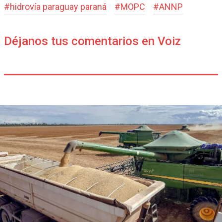
#
hidrovía paraguay paraná
#
MOPC
#
ANNP
Déjanos tus comentarios en Voiz