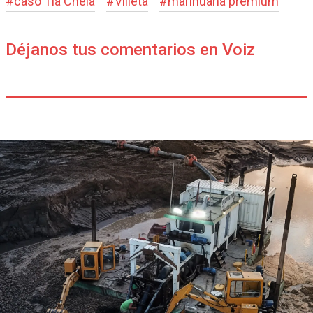
#
caso Tía Chela
#
Villeta
#
marihuana premium
Déjanos tus comentarios en Voiz