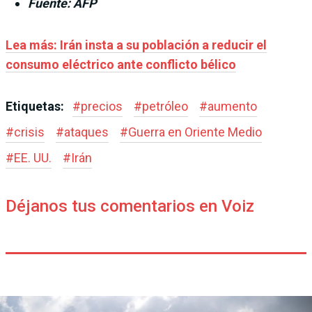
Fuente: AFP
Lea más: Irán insta a su población a reducir el
consumo eléctrico ante conflicto bélico
Etiquetas:
#
precios
#
petróleo
#
aumento
#
crisis
#
ataques
#
Guerra en Oriente Medio
#
EE. UU.
#
Irán
Déjanos tus comentarios en Voiz