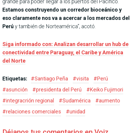
grande para poder llegar a los puertos del Pacífico.
Estamos construyendo un corredor bioceánico y
eso claramente nos va a acercar a los mercados del
Perú
y también de Norteamérica”, acotó.
Siga informado con: Analizan desarrollar un hub de
conectividad entre Paraguay, el Caribe y América
del Norte
Etiquetas:
#
Santiago Peña
#
visita
#
Perú
#
asunción
#
presidenta del Perú
#
Keiko Fujimori
#
integracrión regional
#
Sudamérica
#
aumento
#
relaciones comerciales
#
unidad
Déjanos tus comentarios en Voiz