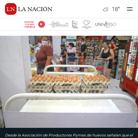
18
°
ESCUCHÁ
TU RADIO
PREFERIDA
Desde la Asociación de Productores Pymes de huevos señalan que el