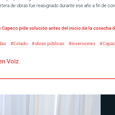
rtera de obras fue reasignado durante ese año a fin de co
de Capeco pide solución antes del inicio de la cosecha 
das
#
Estado
#
obras públicas
#
inversiones
#
Capa
en Voiz