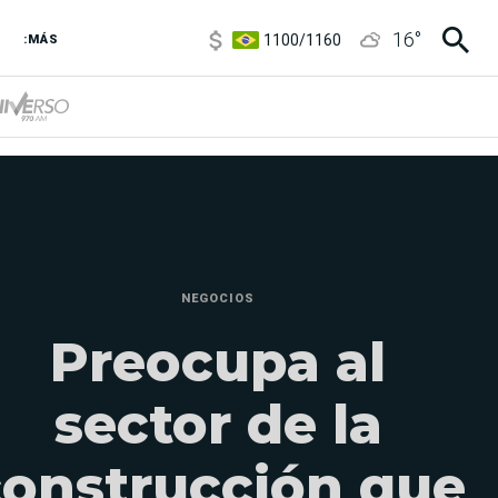
1100
/
1160
16
°
3,8
/
4
:MÁS
6850
/
7200
5900
/
5960
NEGOCIOS
Preocupa al
sector de la
construcción que