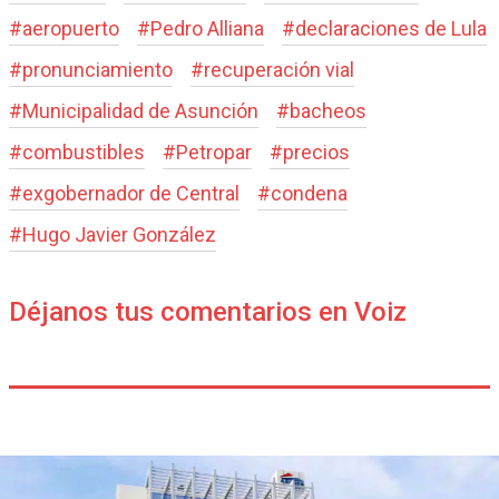
#
aeropuerto
#
Pedro Alliana
#
declaraciones de Lula
#
pronunciamiento
#
recuperación vial
#
Municipalidad de Asunción
#
bacheos
#
combustibles
#
Petropar
#
precios
#
exgobernador de Central
#
condena
#
Hugo Javier González
Déjanos tus comentarios en Voiz