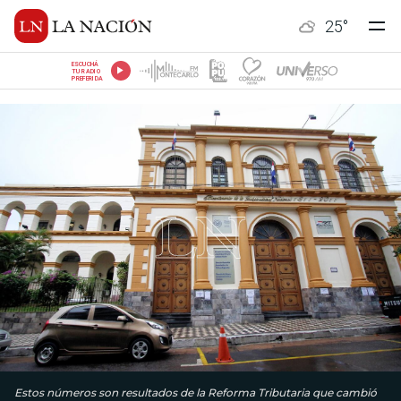
25
°
ESCUCHÁ
TU RADIO
PREFERIDA
Estos números son resultados de la Reforma Tributaria que cambió