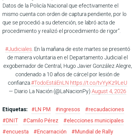
Datos de la Policía Nacional que efectivamente el
mismo cuenta con orden de captura pendiente, por lo
que se procedió a su detención, se labró acta de
procedimiento y realizó el procedimiento de rigor”.
#Judiciales
. En la mañana de este martes se presentó
de manera voluntaria en el Departamento Judicial el
exgobernador de Central, Hugo Javier González Alegre,
condenado a 10 años de cárcel por lesión de
confianza.
#TodoEstáEnLN
https://t.co/tvYyKz9LeU
— Diario La Nación (@LaNacionPy)
August 4, 2026
Etiquetas:
#
LN PM
#
ingresos
#
recaudaciones
#
DNIT
#
Camilo Pérez
#
elecciones municipales
#
encuesta
#
Encarnación
#
Mundial de Rally