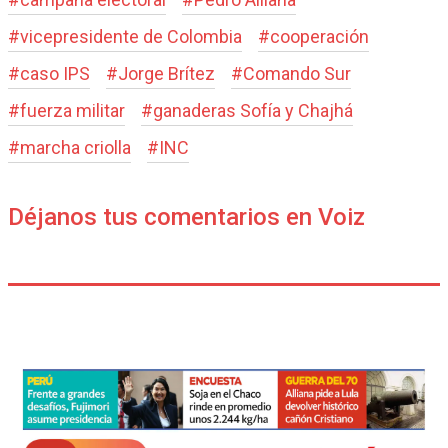
#
vicepresidente de Colombia
#
cooperación
#
caso IPS
#
Jorge Brítez
#
Comando Sur
#
fuerza militar
#
ganaderas Sofía y Chajhá
#
marcha criolla
#
INC
Déjanos tus comentarios en Voiz