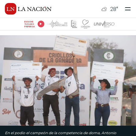
28
°
ESCUCHÁ
TU RADIO
PREFERIDA
En el podio el campeón de la competencia de doma, Antonio