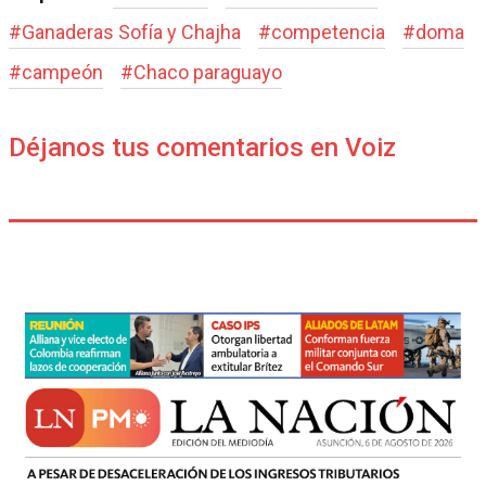
#
Ganaderas Sofía y Chajha
#
competencia
#
doma
#
campeón
#
Chaco paraguayo
Déjanos tus comentarios en Voiz