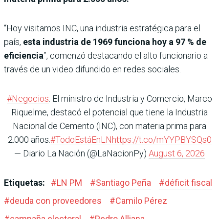
“Hoy visitamos INC, una industria estratégica para el
país,
esta industria de 1969 funciona hoy a 97 % de
eficiencia
”, comenzó destacando el alto funcionario a
través de un video difundido en redes sociales.
#Negocios
. El ministro de Industria y Comercio, Marco
Riquelme, destacó el potencial que tiene la Industria
Nacional de Cemento (INC), con materia prima para
2.000 años.
#TodoEstáEnLN
https://t.co/mYYPBYSQs0
— Diario La Nación (@LaNacionPy)
August 6, 2026
Etiquetas:
#
LN PM
#
Santiago Peña
#
déficit fiscal
#
deuda con proveedores
#
Camilo Pérez
#
campaña electoral
#
Pedro Alliana