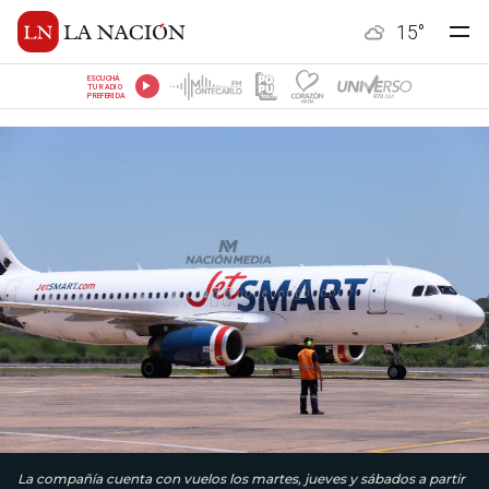
15
°
ESCUCHÁ
TU RADIO
PREFERIDA
La compañía cuenta con vuelos los martes, jueves y sábados a partir