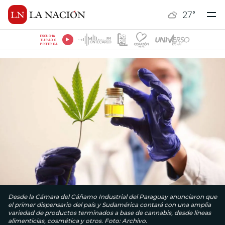
27
°
ESCUCHÁ
TU RADIO
PREFERIDA
Desde la Cámara del Cáñamo Industrial del Paraguay anunciaron que
el primer dispensario del país y Sudamérica contará con una amplia
variedad de productos terminados a base de cannabis, desde líneas
alimenticias, cosmética y otros. Foto: Archivo.