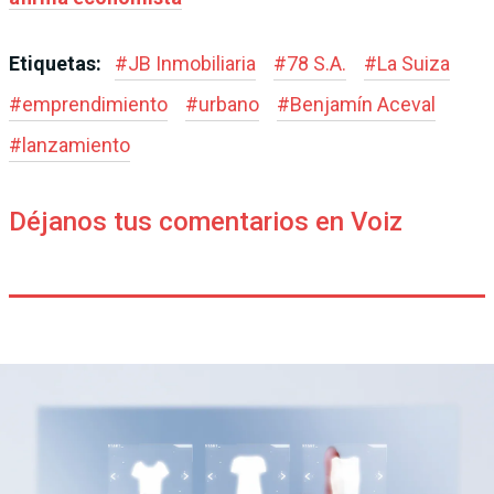
Etiquetas:
#
JB Inmobiliaria
#
78 S.A.
#
La Suiza
#
emprendimiento
#
urbano
#
Benjamín Aceval
#
lanzamiento
Déjanos tus comentarios en Voiz