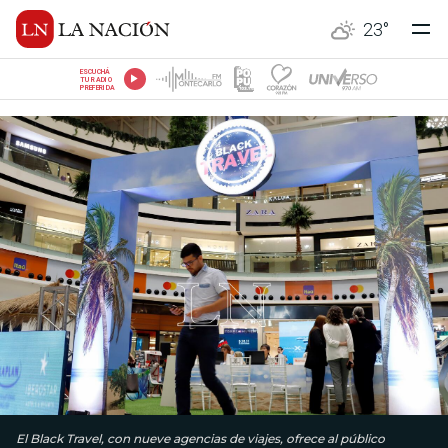
23
°
ESCUCHÁ
TU RADIO
PREFERIDA
El Black Travel, con nueve agencias de viajes, ofrece al público