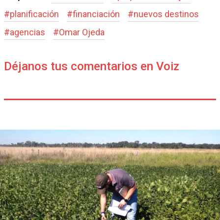
#
planificación
#
financiación
#
nuevos destinos
#
agencias
#
Omar Ojeda
Déjanos tus comentarios en Voiz