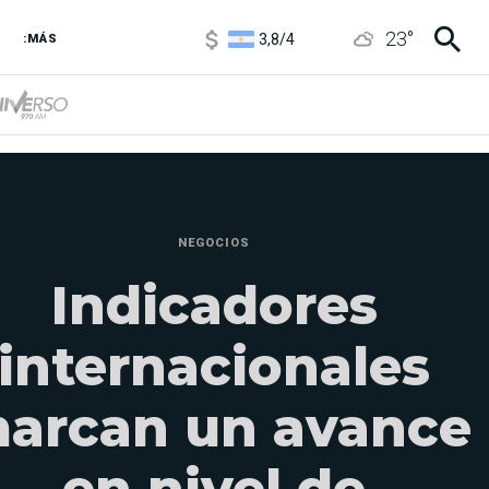
3,8
/
4
23
°
:MÁS
6850
/
7200
5900
/
5960
NEGOCIOS
Indicadores
internacionales
arcan un avance
en nivel de