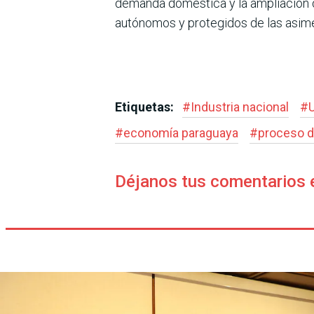
demanda doméstica y la ampliación de
autónomos y protegidos de las asimet
Etiquetas:
#
Industria nacional
#
#
economía paraguaya
#
proceso de
Déjanos tus comentarios 