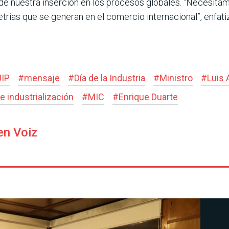
 nuestra inserción en los procesos globales. “Necesitamo
rías que se generan en el comercio internacional”, enfati
UIP
#
mensaje
#
Día de la Industria
#
Ministro
#
Luis 
 industrialización
#
MIC
#
Enrique Duarte
en Voiz