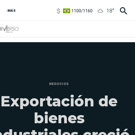
1100
/
1160
18
°
3,8
/
4
:MÁS
6850
/
7200
5900
/
5960
NEGOCIOS
Exportación de
bienes
ndustriales creció