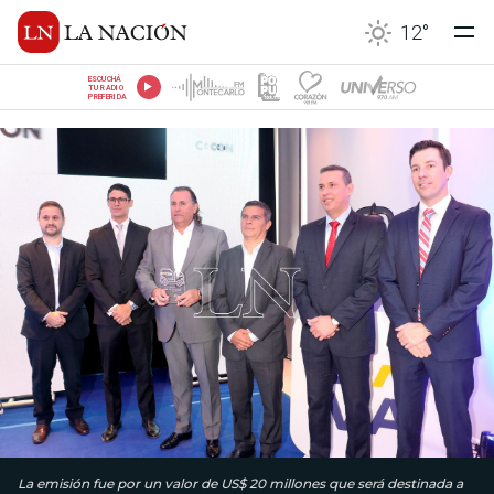
12
°
ESCUCHÁ
TU RADIO
PREFERIDA
La emisión fue por un valor de US$ 20 millones que será destinada a