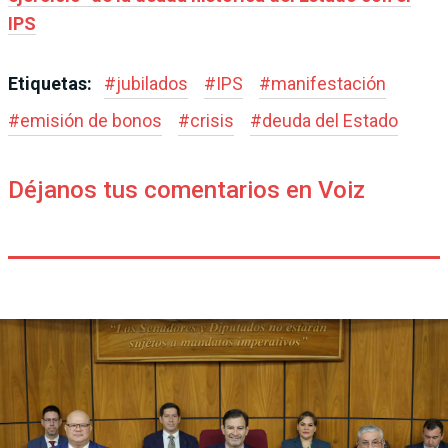
IPS
Etiquetas:
#
jubilados
#
IPS
#
manifestación
#
emisión de bonos
#
crisis
#
deuda del Estado
Déjanos tus comentarios en Voiz