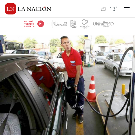
13
°
ESCUCHÁ
TU RADIO
PREFERIDA