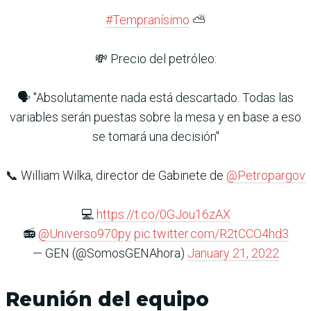
#Tempranísimo
⛅️
💸 Precio del petróleo:
🗣 "Absolutamente nada está descartado. Todas las
variables serán puestas sobre la mesa y en base a eso
se tomará una decisión"
📞 William Wilka, director de Gabinete de
@Petropargov
💻
https://t.co/0GJou16zAX
📻
@Universo970py
pic.twitter.com/R2tCCO4hd3
— GEN (@SomosGENAhora)
January 21, 2022
Reunión del equipo