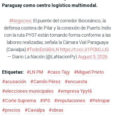
Paraguay como centro logístico multimodal.
#Negocios
. El puente del corredor Bioceánico, la
defensa costera de Pilar y la conexión de Puerto Indio
con la ruta PY07 están tomando forma conforme a las
labores realizadas, señala la Cámara Vial Paraguaya
(Cavialpa).
#TodoEstáEnLN
https://t.co/Ji1PCb0JJG
— Diario La Nación (@LaNacionPy)
August 5, 2026
Etiquetas:
#
LN PM
#
caso Tajy
#
Miguel Prieto
#
acusación
#
Camilo Pérez
#
encuesta
#
elecciones municipales
#
empresa Ypytã
#
Corte Suprema
#
IPS
#
imputaciones
#
Petropar
#
precios
#
Cavialpa
#
obras