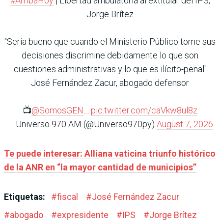
#ArribaHoy
| Libertad ambulatoria al extitular del IPS,
Jorge Brítez
"Sería bueno que cuando el Ministerio Público tome sus
decisiones discrimine debidamente lo que son
cuestiones administrativas y lo que es ilícito-penal"
José Fernández Zacur, abogado defensor
📺
@SomosGEN
…
pic.twitter.com/caVkw8ul8z
— Universo 970 AM (@Universo970py)
August 7, 2026
Te puede interesar: Alliana vaticina triunfo histórico
de la ANR en “la mayor cantidad de municipios”
Etiquetas:
#
fiscal
#
José Fernández Zacur
#
abogado
#
expresidente
#
IPS
#
Jorge Brítez