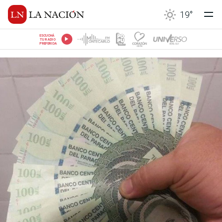
19
°
ESCUCHÁ
TU RADIO
PREFERIDA