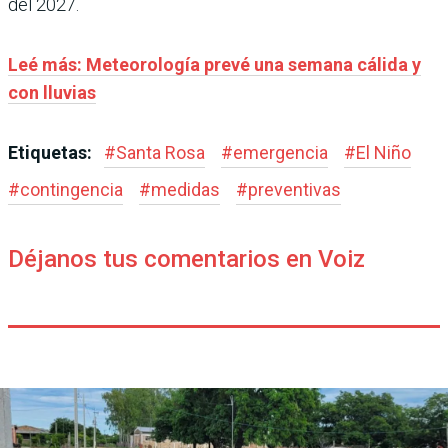
del 2027.
Leé más: Meteorología prevé una semana cálida y
con lluvias
Etiquetas:
#
Santa Rosa
#
emergencia
#
El Niño
#
contingencia
#
medidas
#
preventivas
Déjanos tus comentarios en Voiz