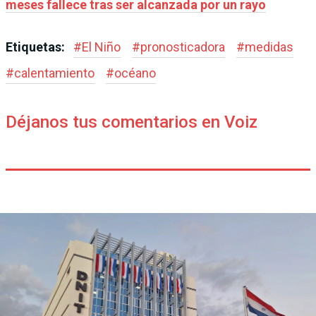
meses fallece tras ser alcanzada por un rayo
Etiquetas:
#
El Niño
#
pronosticadora
#
medidas
#
calentamiento
#
océano
Déjanos tus comentarios en Voiz