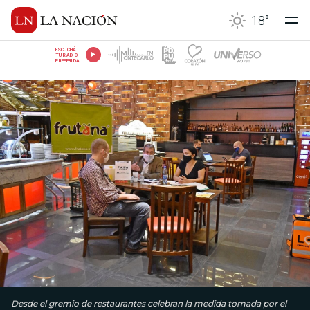
18
°
ESCUCHÁ
TU RADIO
PREFERIDA
Desde el gremio de restaurantes celebran la medida tomada por el