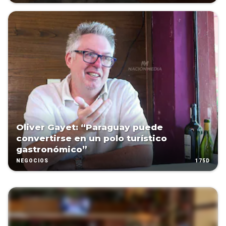
Oliver Gayet: “Paraguay puede
convertirse en un polo turístico
gastronómico”
175D
NEGOCIOS