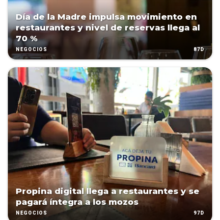
Día de la Madre impulsa movimiento en
restaurantes y nivel de reservas llega al
70 %
87D
NEGOCIOS
Propina digital llega a restaurantes y se
pagará íntegra a los mozos
97D
NEGOCIOS