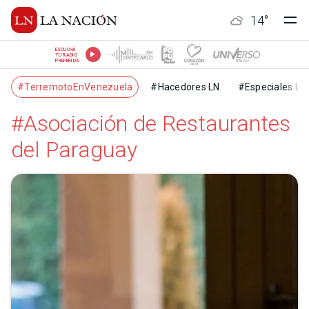
14
°
ESCUCHÁ
TU RADIO
PREFERIDA
#TerremotoEnVenezuela
#Hacedores LN
#Especiales LN
#Asociación de Restaurantes
del Paraguay