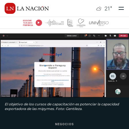
21
°
ESCUCHÁ
TU RADIO
PREFERIDA
El objetivo de los cursos de capacitación es potenciar la capacidad
exportadora de las mipymes. Foto: Gentileza.
NEGOCIOS