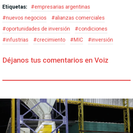
Etiquetas:
#
empresarias argentinas
#
nuevos negocios
#
alianzas comerciales
#
oportunidades de inversión
#
condiciones
#
infustrias
#
crecimiento
#
MIC
#
inversión
Déjanos tus comentarios en Voiz