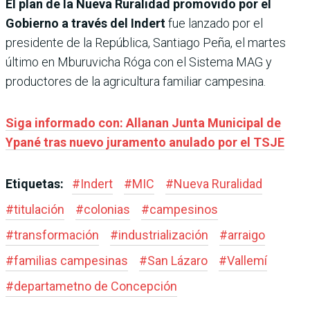
El plan de la Nueva Ruralidad promovido por el
Gobierno a través del Indert
fue lanzado por el
presidente de la República, Santiago Peña, el martes
último en Mburuvicha Róga con el Sistema MAG y
productores de la agricultura familiar campesina.
Siga informado con: Allanan Junta Municipal de
Ypané tras nuevo juramento anulado por el TSJE
Etiquetas:
#
Indert
#
MIC
#
Nueva Ruralidad
#
titulación
#
colonias
#
campesinos
#
transformación
#
industrialización
#
arraigo
#
familias campesinas
#
San Lázaro
#
Vallemí
#
departametno de Concepción