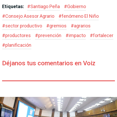
Etiquetas:
#
Santiago Peña
#
Gobierno
#
Consejo Asesor Agrario
#
fenómeno El Niño
#
sector productivo
#
gremios
#
agrarios
#
productores
#
prevención
#
impacto
#
fortalecer
#
planificación
Déjanos tus comentarios en Voiz