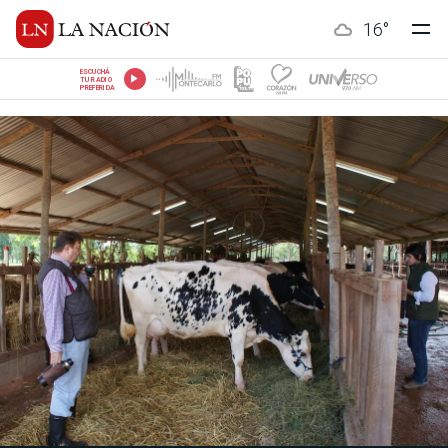
16
°
ESCUCHÁ
TU RADIO
PREFERIDA