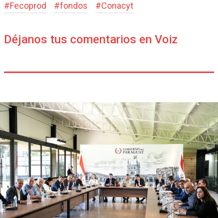
#
Fecoprod
#
fondos
#
Conacyt
Déjanos tus comentarios en Voiz