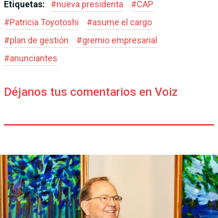
Etiquetas:
#
nueva presidenta
#
CAP
#
Patricia Toyotoshi
#
asume el cargo
#
plan de gestión
#
gremio empresarial
#
anunciantes
Déjanos tus comentarios en Voiz