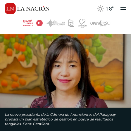
18
°
ESCUCHÁ
TU RADIO
PREFERIDA
La nueva presidenta de la Cámara de Anunciantes del Paraguay
prepara un plan estratégico de gestión en busca de resultados
tangibles. Foto: Gentileza.