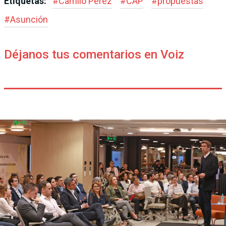
Etiquetas:
#
Camilo Pérez
#
CAP
#
propuestas
#
Asunción
Déjanos tus comentarios en Voiz