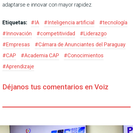
adaptarse e innovar con mayor rapidez.
Etiquetas:
#
IA
#
Inteligencia artificial
#
tecnología
#
Innovación
#
competitividad
#
Liderazgo
#
Empresas
#
Cámara de Anunciantes del Paraguay
#
CAP
#
Academia CAP
#
Conocimientos
#
Aprendizaje
Déjanos tus comentarios en Voiz