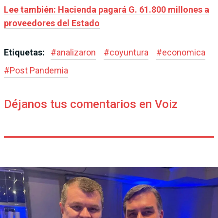
Lee también: Hacienda pagará G. 61.800 millones a
proveedores del Estado
Etiquetas:
#
analizaron
#
coyuntura
#
economica
#
Post Pandemia
Déjanos tus comentarios en Voiz