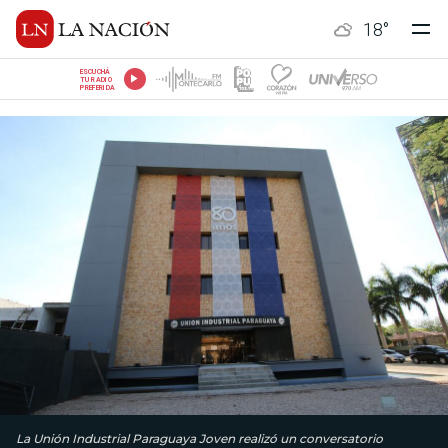
18
°
ESCUCHÁ
TU RADIO
PREFERIDA
La Unión Industrial Paraguaya Joven realizó un conversatorio