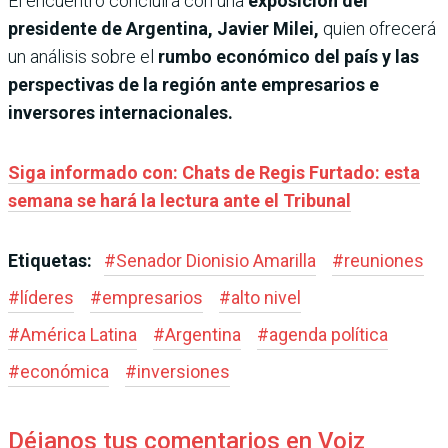
El encuentro concluirá con una
exposición del
presidente de Argentina, Javier Milei,
quien ofrecerá
un análisis sobre el
rumbo económico del país y las
perspectivas de la región ante empresarios e
inversores internacionales.
Siga informado con: Chats de Regis Furtado: esta
semana se hará la lectura ante el Tribunal
Etiquetas:
#
Senador Dionisio Amarilla
#
reuniones
#
líderes
#
empresarios
#
alto nivel
#
América Latina
#
Argentina
#
agenda política
#
económica
#
inversiones
Déjanos tus comentarios en Voiz