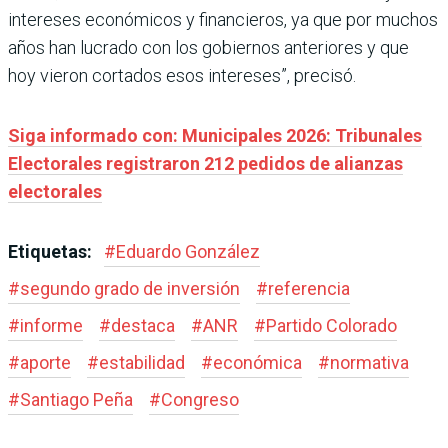
intereses económicos y financieros, ya que por muchos
años han lucrado con los gobiernos anteriores y que
hoy vieron cortados esos intereses”, precisó.
Siga informado con: Municipales 2026: Tribunales
Electorales registraron 212 pedidos de alianzas
electorales
Etiquetas:
#
Eduardo González
#
segundo grado de inversión
#
referencia
#
informe
#
destaca
#
ANR
#
Partido Colorado
#
aporte
#
estabilidad
#
económica
#
normativa
#
Santiago Peña
#
Congreso