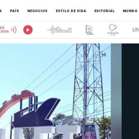
A
PAÍS
NEGOCIOS
ESTILO DE VIDA
EDITORIAL
MUNDO
HÁ
ERIDA