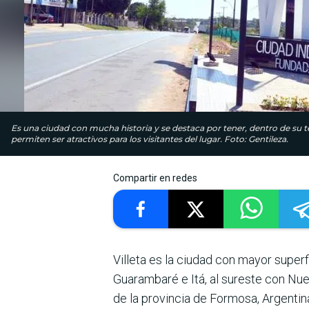
Es una ciudad con mucha historia y se destaca por tener, dentro de su terr
permiten ser atractivos para los visitantes del lugar. Foto: Gentileza.
Compartir en redes
Villeta es la ciudad con mayor superf
Guarambaré e Itá, al sureste con Nue
de la provincia de Formosa, Argentin