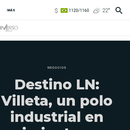
1120
/
1160
22
°
3,6
/
3,9
:MÁS
6850
/
7200
5920
/
5970
NEGOCIOS
Destino LN:
Villeta, un polo
industrial en