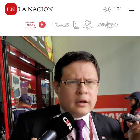
13
°
ESCUCHÁ
TU RADIO
PREFERIDA