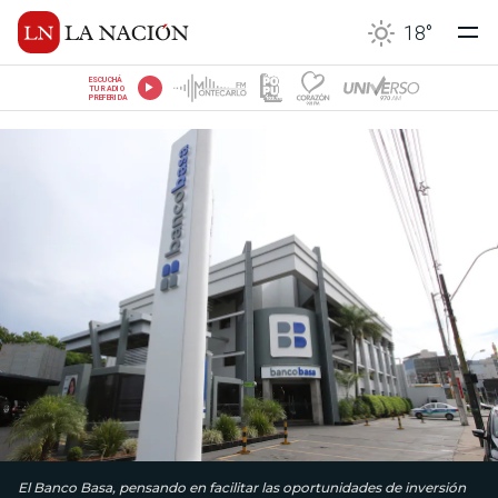
18
°
ESCUCHÁ
TU RADIO
PREFERIDA
El Banco Basa, pensando en facilitar las oportunidades de inversión