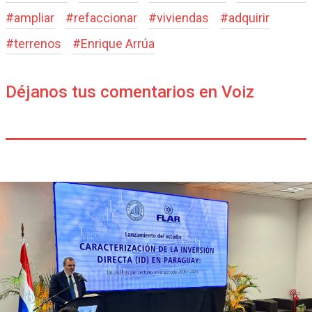
#
ampliar
#
refaccionar
#
viviendas
#
adquirir
#
terrenos
#
Enrique Arrúa
Déjanos tus comentarios en Voiz