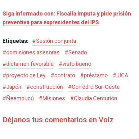
Siga informado con: Fiscalía imputa y pide prisión
preventiva para expresidentes del IPS
Etiquetas:
#
Sesión conjunta
#
comisiones asesoras
#
Senado
#
dictamen favorable
#
visto bueno
#
proyecto de Ley
#
contrato
#
préstamo
#
JICA
#
Japón
#
construcción
#
Corredro Sur-Oeste
#
Ñeembucú
#
Misiones
#
Claudia Centurión
Déjanos tus comentarios en Voiz