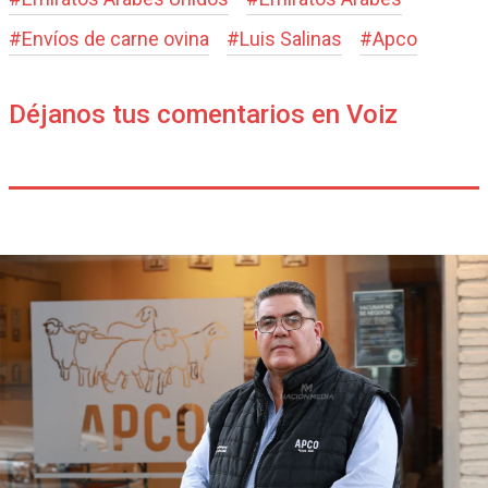
#
Envíos de carne ovina
#
Luis Salinas
#
Apco
Déjanos tus comentarios en Voiz