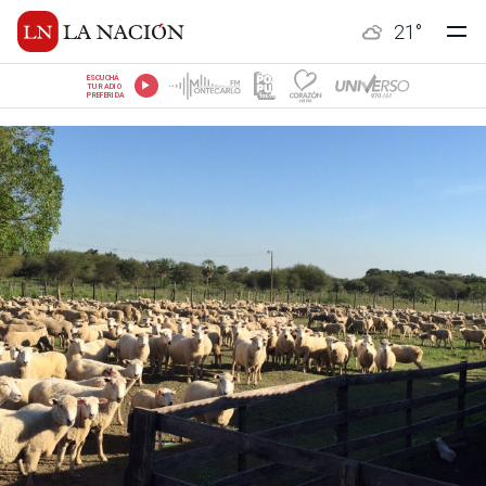
21
°
ESCUCHÁ
TU RADIO
PREFERIDA