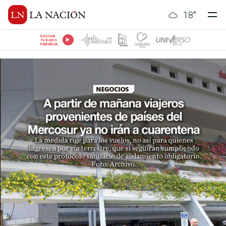
18
°
ESCUCHÁ
TU RADIO
PREFERIDA