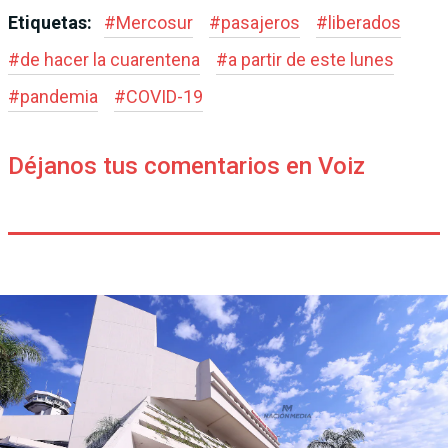
Etiquetas:
#
Mercosur
#
pasajeros
#
liberados
#
de hacer la cuarentena
#
a partir de este lunes
#
pandemia
#
COVID-19
Déjanos tus comentarios en Voiz