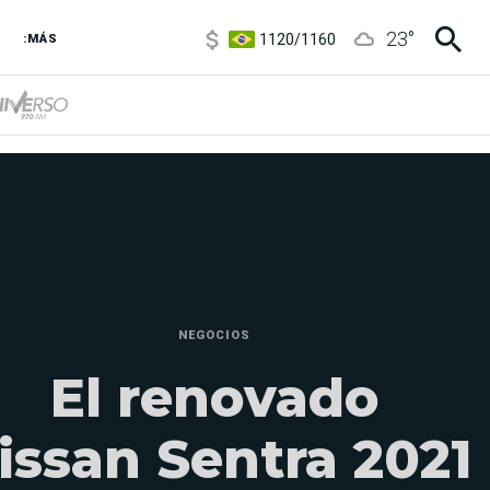
1120
/
1160
23
°
:MÁS
3,6
/
3,9
6850
/
7200
5900
/
5960
NEGOCIOS
El renovado
issan Sentra 2021