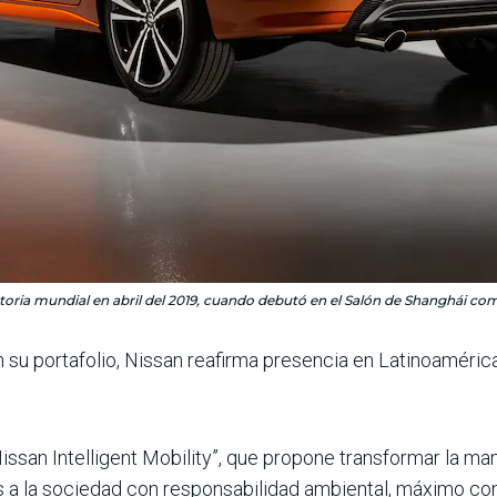
toria mundial en abril del 2019, cuando debutó en el Salón de Shanghái com
n su portafolio, Nissan reafirma presencia en Latinoaméri
Nissan Intelligent Mobility”, que propone transformar la ma
 a la sociedad con responsabilidad ambiental, máximo con