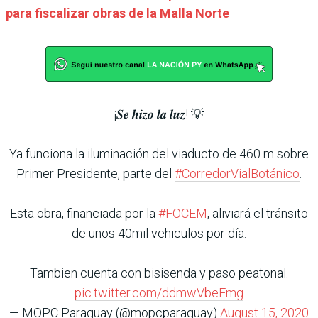
para fiscalizar obras de la Malla Norte
¡𝑺𝒆 𝒉𝒊𝒛𝒐 𝒍𝒂 𝒍𝒖𝒛! 💡
Ya funciona la iluminación del viaducto de 460 m sobre
Primer Presidente, parte del
#CorredorVialBotánico
.
Esta obra, financiada por la
#FOCEM
, aliviará el tránsito
de unos 40mil vehiculos por día.
Tambien cuenta con bisisenda y paso peatonal.
pic.twitter.com/ddmwVbeFmg
— MOPC Paraguay (@mopcparaguay)
August 15, 2020