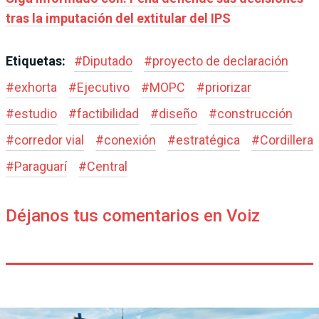
tras la imputación del extitular del IPS
Etiquetas:
#
Diputado
#
proyecto de declaración
#
exhorta
#
Ejecutivo
#
MOPC
#
priorizar
#
estudio
#
factibilidad
#
diseño
#
construcción
#
corredor vial
#
conexión
#
estratégica
#
Cordillera
#
Paraguarí
#
Central
Déjanos tus comentarios en Voiz