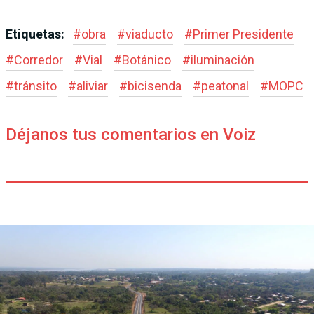
Etiquetas:
#
obra
#
viaducto
#
Primer Presidente
#
Corredor
#
Vial
#
Botánico
#
iluminación
#
tránsito
#
aliviar
#
bicisenda
#
peatonal
#
MOPC
Déjanos tus comentarios en Voiz