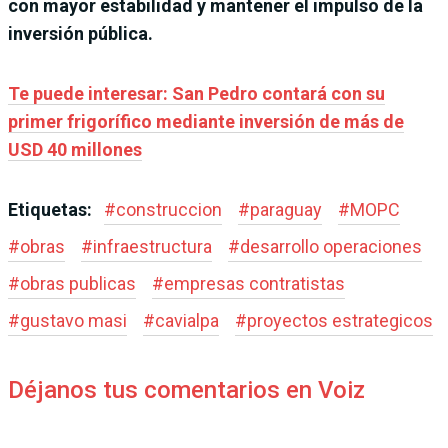
con mayor estabilidad y mantener el impulso de la
inversión pública.
Te puede interesar: San Pedro contará con su
primer frigorífico mediante inversión de más de
USD 40 millones
Etiquetas:
#
construccion
#
paraguay
#
MOPC
#
obras
#
infraestructura
#
desarrollo operaciones
#
obras publicas
#
empresas contratistas
#
gustavo masi
#
cavialpa
#
proyectos estrategicos
Déjanos tus comentarios en Voiz