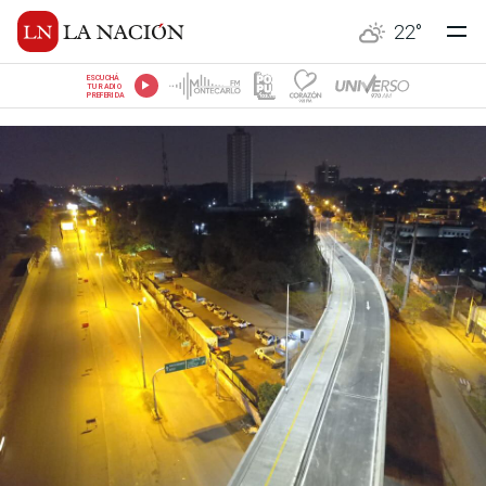
22
°
ESCUCHÁ
TU RADIO
PREFERIDA