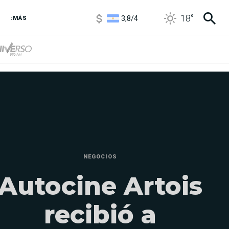
3,8
/
4
18
°
6850
/
7200
:MÁS
5900
/
5960
NEGOCIOS
Autocine Artois
recibió a