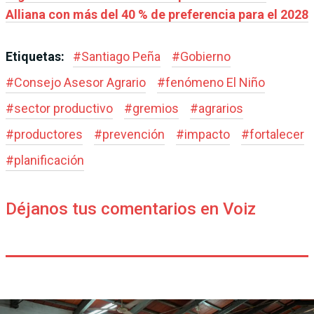
Alliana con más del 40 % de preferencia para el 2028
Etiquetas:
#
Santiago Peña
#
Gobierno
#
Consejo Asesor Agrario
#
fenómeno El Niño
#
sector productivo
#
gremios
#
agrarios
#
productores
#
prevención
#
impacto
#
fortalecer
#
planificación
Déjanos tus comentarios en Voiz