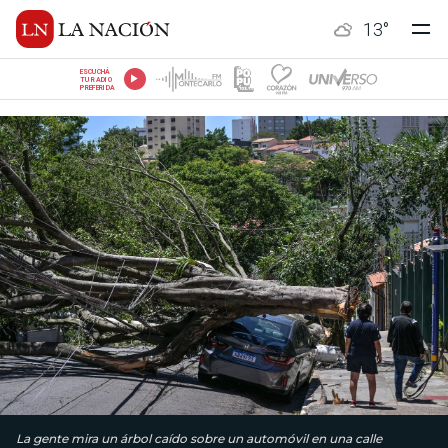
13
°
ESCUCHÁ
TU RADIO
PREFERIDA
La gente mira un árbol caído sobre un automóvil en una calle