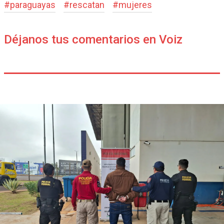
#
paraguayas
#
rescatan
#
mujeres
Déjanos tus comentarios en Voiz