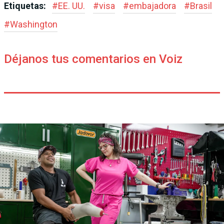
Etiquetas:
#
EE. UU.
#
visa
#
embajadora
#
Brasil
#
Washington
Déjanos tus comentarios en Voiz