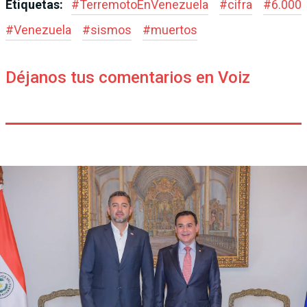
Etiquetas:
#
TerremotoEnVenezuela
#
cifra
#
6.000
#
Venezuela
#
sismos
#
muertos
Déjanos tus comentarios en Voiz