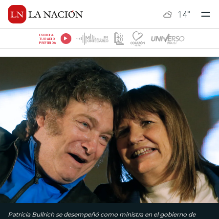
14
°
ESCUCHÁ
TU RADIO
PREFERIDA
Patricia Bullrich se desempeñó como ministra en el gobierno de