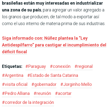
brasileñas están muy interesadas en industrializar
una zona de su país
, para agregar un valor agregado a
los granos que producen, de tal modo a exportar así
como el uso interno de materia prima de sus industrias.
Siga informado con: Núñez plantea la “Ley
Antidespilfarro” para castigar el incumplimiento del
déficit fiscal
Etiquetas:
#
Paraguay
#
conexión
#
regional
#
Argentina
#
Estado de Santa Catarina
#
visita oficial
#
gobernador
#
Jorginho Mello
#
Pedro Alliana
#
reunión
#
acortar
#
corredor de la integración