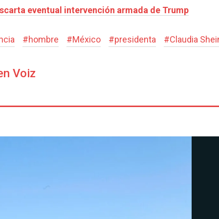
scarta eventual intervención armada de Trump
ncia
#
hombre
#
México
#
presidenta
#
Claudia She
en Voiz