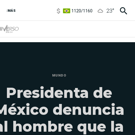
1120
/
1160
23
°
:MÁS
3,6
/
3,9
6850
/
7200
5920
/
5970
MUNDO
Presidenta de
México denuncia
al hombre que la