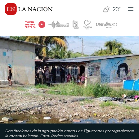
23
°
ESCUCHÁ
TU RADIO
PREFERIDA
Dos facciones de la agrupación narco Los Tiguerones protagonizaron
la mortal balacera. Foto: Redes sociales