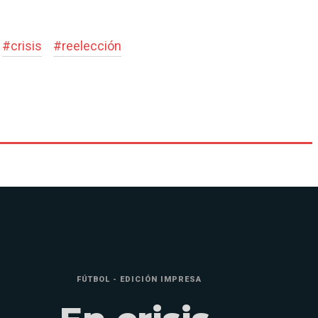
#
crisis
#
reelección
FÚTBOL - EDICIÓN IMPRESA