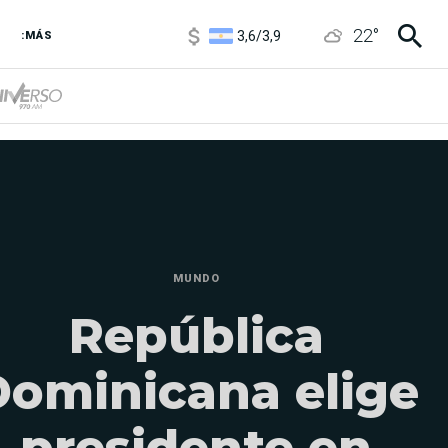
3,6
/
3,9
22
°
:MÁS
6850
/
7200
5920
/
5970
MUNDO
República
Dominicana elige
presidente en