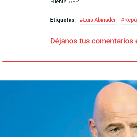
Fuente: AFP.
Etiquetas:
#
Luis Abinader
#
Repú
Déjanos tus comentarios 