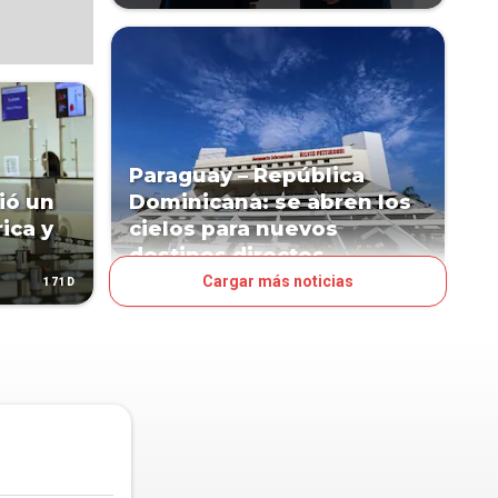
Paraguay – República
ció un
Dominicana: se abren los
ica y
cielos para nuevos
destinos directos
Cargar más noticias
171D
266D
NEGOCIOS