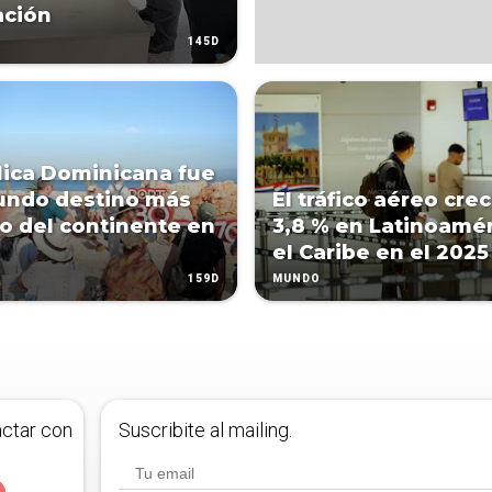
ación
145D
ica Dominicana fue
undo destino más
El tráfico aéreo cre
do del continente en
3,8 % en Latinoamér
el Caribe en el 2025
159D
MUNDO
actar con
Suscribite al mailing.