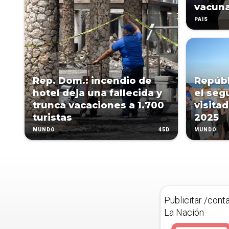
vacun
PAÍS
Rep. Dom.: incendio de
Repúbl
hotel deja una fallecida y
el seg
trunca vacaciones a 1.700
visita
turistas
2025
45D
MUNDO
MUNDO
Publicitar /cont
La Nación