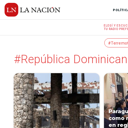
POLÍTIC
ELEGÍ Y
ESCUC
TU RADIO
PREF
#Terremo
#República Dominican
Paragu
como r
en reg