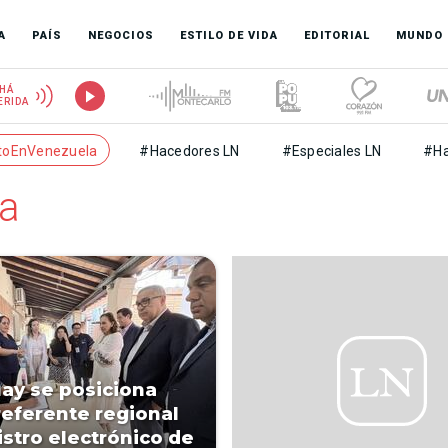
A
PAÍS
NEGOCIOS
ESTILO DE VIDA
EDITORIAL
MUNDO
HÁ
ERIDA
toEnVenezuela
#Hacedores LN
#Especiales LN
#Ha
a
ay se posiciona
eferente regional
istro electrónico de