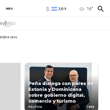
1100
/
1160
16
°
3,8
/
4
:MÁS
6850
/
7200
5900
/
5960
mbre cero
Peña dialoga con pares de
Estonia y Dominicana
sobre gobierno digital,
comercio y turismo
183D
POLÍTICA