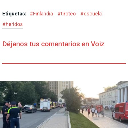
Etiquetas:
#
Finlandia
#
tiroteo
#
escuela
#
heridos
Déjanos tus comentarios en Voiz