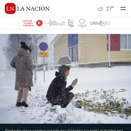
27
°
ESCUCHÁ
TU RADIO
PREFERIDA
Finlandia sigue conmocionada por el tiroteo ocurrido el martes por