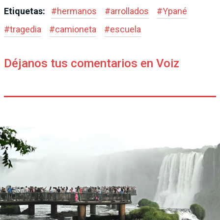
Etiquetas:
#
hermanos
#
arrollados
#
Ypané
#
tragedia
#
camioneta
#
escuela
Déjanos tus comentarios en Voiz