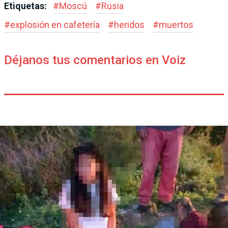
Etiquetas:
#
Moscú
#
Rusia
#
explosión en cafetería
#
heridos
#
muertos
Déjanos tus comentarios en Voiz